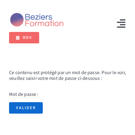
Passer
au
contenu
Tog
RDV
Nav
Formations
Bilan de compétences
Ce contenu est protégé par un mot de passe. Pour le voir,
VAE
veuillez saisir votre mot de passe ci-dessous :
Extranet
Mot de passe :