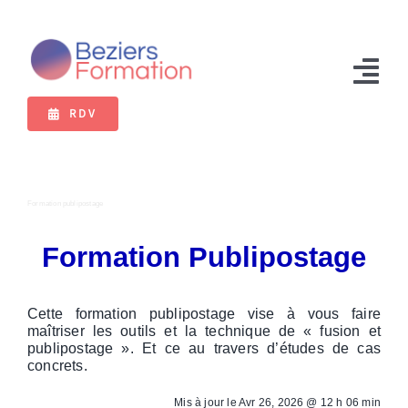
Passer
au
contenu
Tog
RDV
Nav
Formations
Bilan de compétences
Formation publipostage
VAE
Formation Publipostage
Extranet
Cette formation publipostage vise à vous faire
maîtriser les outils et la technique de « fusion et
publipostage ». Et ce au travers d’études de cas
concrets.
Mis à jour le
Avr 26, 2026 @ 12 h 06 min