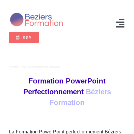
Passer
au
contenu
Tog
RDV
Nav
Formations
Bilan de compétences
Formation PowerPoint perfectionnement Béziers
VAE
Formation PowerPoint
Perfectionnement
Béziers
Extranet
Formation
La Formation PowerPoint perfectionnement Béziers