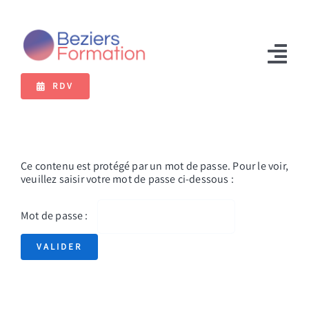
Passer
au
contenu
Tog
RDV
Nav
Formations
Bilan de compétences
Ce contenu est protégé par un mot de passe. Pour le voir,
VAE
veuillez saisir votre mot de passe ci-dessous :
Extranet
Mot de passe :