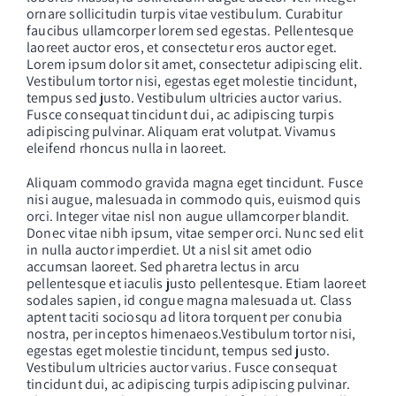
ornare sollicitudin turpis vitae vestibulum. Curabitur
faucibus ullamcorper lorem sed egestas. Pellentesque
laoreet auctor eros, et consectetur eros auctor eget.
Lorem ipsum dolor sit amet, consectetur adipiscing elit.
Vestibulum tortor nisi, egestas eget molestie tincidunt,
tempus sed justo. Vestibulum ultricies auctor varius.
Fusce consequat tincidunt dui, ac adipiscing turpis
adipiscing pulvinar. Aliquam erat volutpat. Vivamus
eleifend rhoncus nulla in laoreet.
Aliquam commodo gravida magna eget tincidunt. Fusce
nisi augue, malesuada in commodo quis, euismod quis
orci. Integer vitae nisl non augue ullamcorper blandit.
Donec vitae nibh ipsum, vitae semper orci. Nunc sed elit
in nulla auctor imperdiet. Ut a nisl sit amet odio
accumsan laoreet. Sed pharetra lectus in arcu
pellentesque et iaculis justo pellentesque. Etiam laoreet
sodales sapien, id congue magna malesuada ut. Class
aptent taciti sociosqu ad litora torquent per conubia
nostra, per inceptos himenaeos.Vestibulum tortor nisi,
egestas eget molestie tincidunt, tempus sed justo.
Vestibulum ultricies auctor varius. Fusce consequat
tincidunt dui, ac adipiscing turpis adipiscing pulvinar.