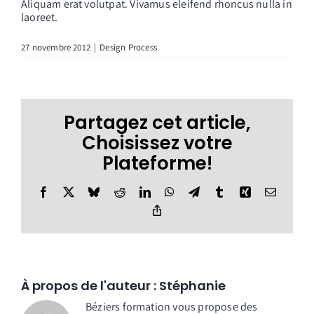
Aliquam erat volutpat. Vivamus eleifend rhoncus nulla in
laoreet.
27 novembre 2012
|
Design Process
Partagez cet article,
Choisissez votre
Plateforme!
Facebook
X
Bluesky
Reddit
LinkedIn
WhatsApp
Telegram
Tumblr
Xing
Email
Copy
Link
À propos de l'auteur :
Stéphanie
Béziers formation vous propose des