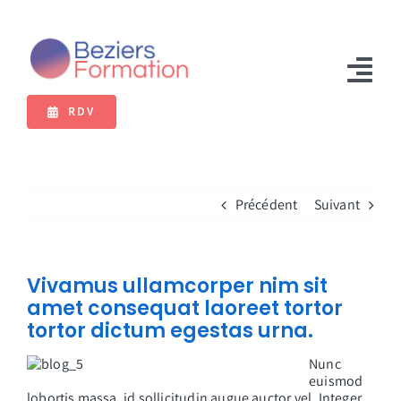
Passer
au
contenu
Tog
RDV
Nav
Formations
Bilan de compétences
Précédent
Suivant
VAE
Extranet
Vivamus ullamcorper nim sit
amet consequat laoreet tortor
tortor dictum egestas urna.
Nunc
euismod
lobortis massa, id sollicitudin augue auctor vel. Integer