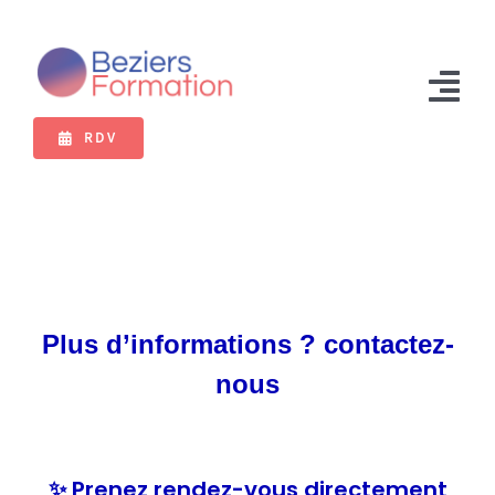
Passer
au
contenu
Tog
RDV
Nav
Formations
Bilan de compétences
VAE
Extranet
Plus d’informations ? contactez-
nous
✨
Prenez rendez-vous directement