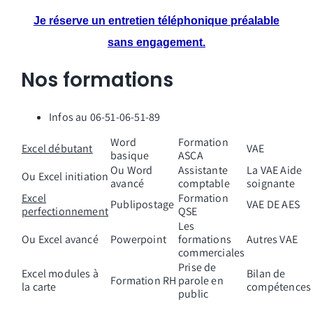
Je
réserve un entretien téléphonique préalable
sans engagement.
Nos formations
Infos au 06-51-06-51-89
Word
Formation
Excel débutant
VAE
basique
ASCA
Ou Word
Assistante
La VAE Aide
Ou Excel initiation
avancé
comptable
soignante
Excel
Formation
Publipostage
VAE DE AES
perfectionnement
QSE
Les
Ou Excel avancé
Powerpoint
formations
Autres VAE
commerciales
Prise de
Excel modules à
Bilan de
Formation RH
parole en
la carte
compétences
public