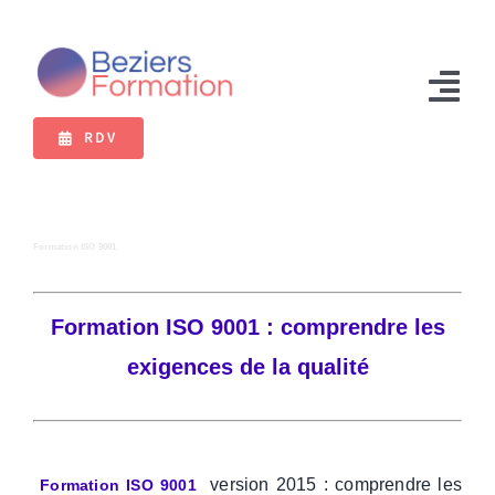
Passer
au
contenu
Tog
RDV
Nav
Formations
Bilan de compétences
Formation ISO 9001
VAE
Formation ISO 9001 : comprendre les
Extranet
exigences de la qualité
version 2015 : comprendre les
Formation ISO 9001