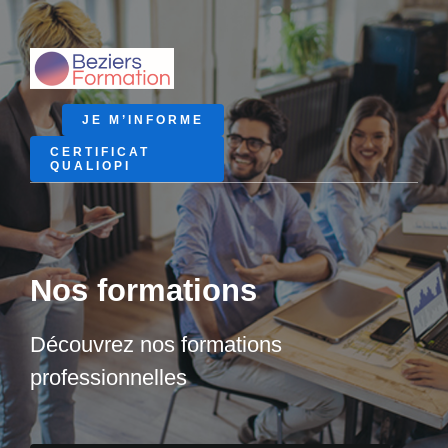
Passer
au
contenu
JE M’INFORME
CERTIFICAT
QUALIOPI
Nos formations
Découvrez nos formations
professionnelles