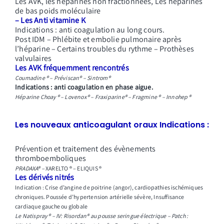
Les AVK, les héparines non fractionnées, Les héparines
de bas poids moléculaire
– Les Anti
vitamine K
Indications : anti coagulation au long cours.
Post IDM – Phlébite et embolie pulmonaire après
l’héparine – Certains troubles du rythme – Prothèses
valvulaires
Les AVK fréquemment rencontrés
Coumadine ® – Préviscan® – Sintrom®
Indications : anti coagulation en phase aigue.
Héparine Choay® –
Lovenox® – Fraxiparine® – Fragmine ® – Innohep ®
Les nouveaux anticoagulant oraux Indications :
Prévention et traitement des évènements
thromboemboliques
PRADAXA® –
XARELTO ® – ELIQUIS ®
Les dérivés nitrés
Indication : Crise d’angine de poitrine (angor), cardiopathies ischémiques
chroniques.
Poussée d’hypertension artérielle sévère, Insuffisance
cardiaque gauche ou globale
Le
Natispray® – IV: Risordan® au pousse seringue électrique –
Patch :