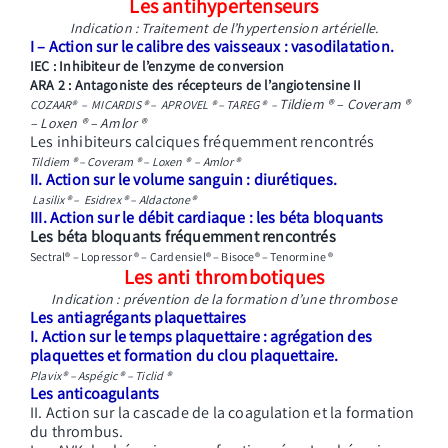
Les antihypertenseurs
Indication : Traitement de l’hypertension artérielle.
I – Action sur le calibre des vaisseaux : vasodilatation.
IEC : Inhibiteur de l’enzyme de conversion
ARA 2 : Antagoniste des récepteurs de l’angiotensine II
Tildiem ® – Coveram ®
COZAAR® – MICARDIS ® – APROVEL ® – TAREG ® –
– Loxen ® – Amlor ®
Les inhibiteurs calciques fréquemment rencontrés
Tildiem ® – Coveram ® – Loxen ® –
Amlor ®
II. Action sur le volume sanguin : diurétiques.
Lasilix® –
Esidrex ® –
Aldactone®
III. Action sur le débit cardiaque : les béta bloquants
Les béta bloquants fréquemment rencontrés
Sectral® – Lopressor ® – Cardensiel® – Bisoce® – Tenormine ®
Les anti thrombotiques
Indication : prévention de la formation d’une thrombose
Les antiagrégants plaquettaires
I. Action sur le temps plaquettaire : agrégation des
plaquettes et formation du clou plaquettaire.
Plavix® – Aspégic ® – Ticlid ®
Les anticoagulants
II. Action sur la cascade de la coagulation et la formation
du thrombus.