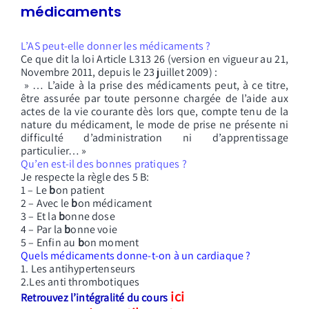
médicaments
L’AS peut-elle donner les médicaments ?
Ce que dit la loi Article L313 26 (version en vigueur au 21,
Novembre 2011, depuis le 23 juillet 2009) :
» … L’aide à la prise des médicaments peut, à ce titre,
être assurée par toute personne chargée de l’aide aux
actes de la vie courante dès lors que, compte tenu de la
nature du médicament, le mode de prise ne présente ni
difficulté d’administration ni d’apprentissage
particulier… »
Qu’en est-il des bonnes pratiques ?
Je respecte la règle des 5 B:
1 – Le
b
on patient
2 – Avec le
b
on médicament
3 – Et la
b
onne dose
4 – Par la
b
onne voie
5 – Enfin au
b
on moment
Quels médicaments donne-t-on à un cardiaque ?
1. Les antihypertenseurs
2.Les anti thrombotiques
ici
Retrouvez l’intégralité du cours