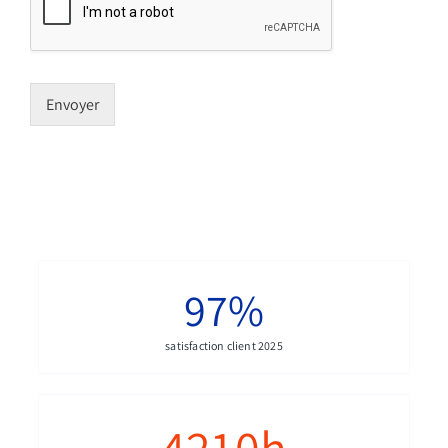
Envoyer
97
%
satisfaction client 2025
4210
h