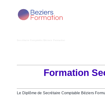
Passer
au
contenu
Secrétaire Comptable Béziers Formation
Formation Se
Le Diplôme de Secrétaire Comptable Béziers Formati